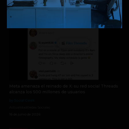
Relacionados
Meta amenaza el reinado de X: su red social Threads
alcanza los 500 millones de usuarios
by Social Geek
Actualidad
Redes Sociales
16 de junio de 2026