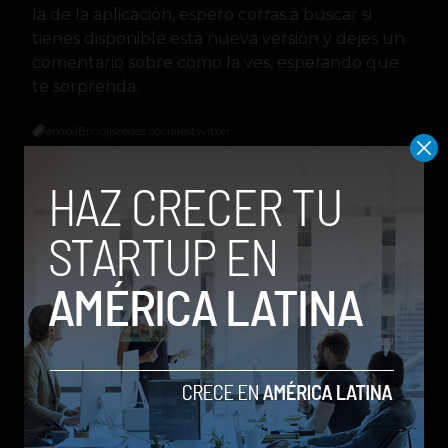
la de la aplicación, espero corras a buscar si
tienes disponible esta nueva versión y dejes un
comentario sobre como la ves, esperando que
te sorprenda.
emoji
Emojis
redes sociales
twitter
Jeniffer Espinosa
Sonámbula, Comunicadora Social, amante
del arte, supuesto de actriz y cantante,
escritora de la vida, apasionada por el
periodismo, el cine, el baile y la literatura.
"Mi revolución es amar".