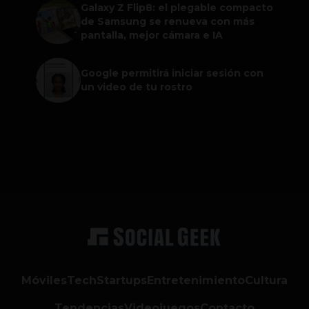
Galaxy Z Flip8: el plegable compacto
de Samsung se renueva con más
pantalla, mejor cámara e IA
Google permitirá iniciar sesión con
un video de tu rostro
Móviles
Tech
Startups
Entretenimiento
Cultura
Tendencias
Videojuegos
Contacto