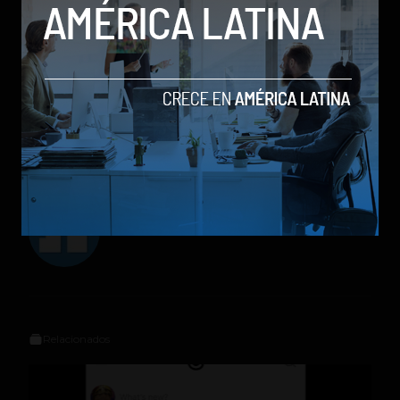
suscriptores
en el Reino Unido
.
elon musk
Grok
IA
twitter
X
Social Geek
Relacionados