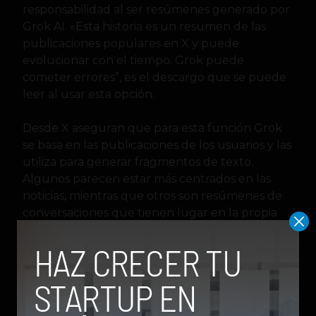
responsabilidad al ser resúmenes generado por
Grok AI. «Esta historia es un resumen de las
publicaciones populares en X y puede
evolucionar con el tiempo. Grok puede
cometer errores”, es el descargo que se puede
leer al usar esta opción.
Desde X aseguran que para esta función Grok
se basa en las publicaciones de los usuarios y las
utiliza para generar fragmentos de texto.
Algunos parecen estar más centrados en las
noticias, mientras que otros son resúmenes de
conversaciones que tienen lugar en la propia
plataforma.
Lo cierto del caso es que veremos cada vez más
integraciones de X con Grok, la joven
inteligencia artificial de la compañía que sigue
creciendo y recientemente se lanzó para