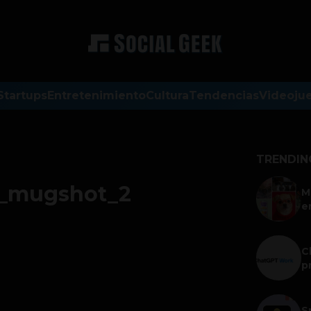
Startups
Entretenimiento
Cultura
Tendencias
Videoju
TRENDIN
z_mugshot_2
M
e
C
p
S