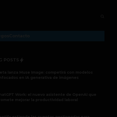
egos
Contacto
G POSTS
eta lanza Muse Image: competirá con modelos
nfocados en IA generativa de imágenes
hatGPT Work: el nuevo asistente de OpenAI que
romete mejorar la productividad laboral
potify extiende las cuentas gestionadas para