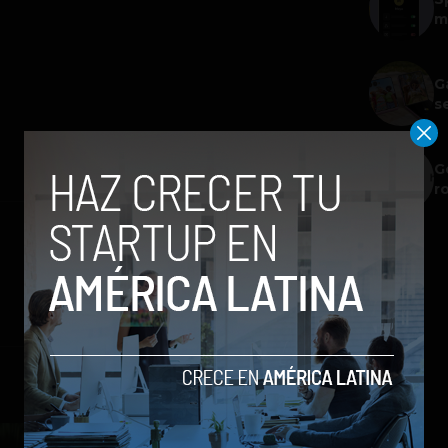
m
G
s
G
r