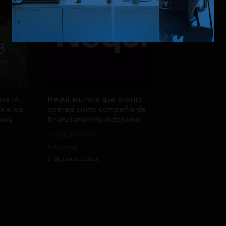
va IA
Nequi anuncia que pronto
a a los
operará como compañía de
sos
financiamiento independi
by Sergio Ramos
Actualidad
31 de julio de 2026