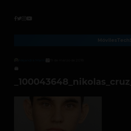
Móviles
Tech
Alejandra Marin
19 de marzo de 2018
_100043648_nikolas_cru