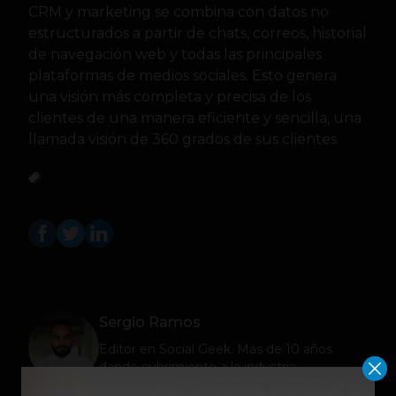
CRM y marketing se combina con datos no
estructurados a partir de chats, correos, historial
de navegación web y todas las principales
plataformas de medios sociales. Esto genera
una visión más completa y precisa de los
clientes de una manera eficiente y sencilla, una
llamada visión de 360 grados de sus clientes.
Sergio Ramos
Editor en
Social Geek
. Más de 10 años
dando cubrimiento a la industria
tecnológica y el ecosistema de startups.