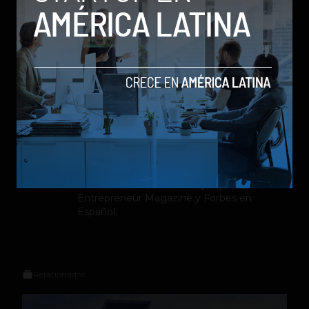
ANDI
emprendedores
empresas
eventos
Transformación Digital
Sergio Ramos
Editor en
Social Geek
. Más de 10 años
dando cubrimiento a la industria
tecnológica y el ecosistema de startups.
Contribuidor en Fast Company México,
Entrepreneur Magazine y Forbes en
Español.
Relacionados