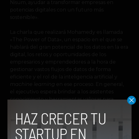
Nisum, ayudar a transformar empresas en
potencias digitales con un futuro más
sostenible».
La charla que realizará Mohamedy es llamada
«The Power of Data», un espacio en el que se
hablará del gran potencial de los datos en la era
digital, los retos y oportunidades de los
empresarios y emprendedores a la hora de
gestionar vastos flujos de datos de forma
eficiente y el rol de la inteligencia artificial y
machine learning
en ese proceso. En general,
el ejecutivo espera brindar a los asistentes
conocimiento y herramientas valiosas para
aprovechar las capacidades y bondades de la
tecnología y cómo utilizar la data para impulsar
decisiones empresariales que produzcan
resultados tangibles.