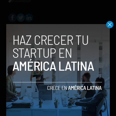
PicketFencer
Sergio Ramos
Editor en
Social Geek
. Más de 10 años
dando cubrimiento a la industria
tecnológica y el ecosistema de startups.
Contribuidor en Fast Company México,
Entrepreneur Magazine y Forbes en
Español.
Relacionados