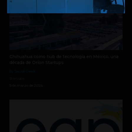
Chihuahua como hub de tecnología en México, una
década de Orion Startups
by Social Geek
Startups
5 de marzo de 2026