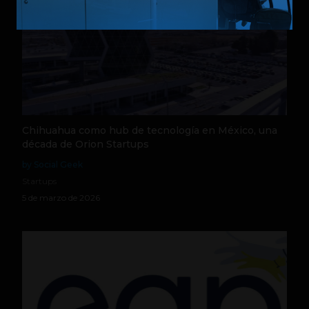
Chihuahua como hub de tecnología en México, una
década de Orion Startups
by Social Geek
Startups
5 de marzo de 2026