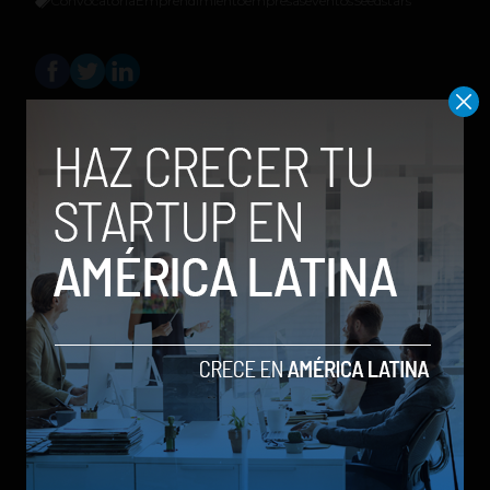
Convocatoria
Emprendimiento
empresas
eventos
Seedstars
Sergio Ramos
Editor en
Social Geek
. Más de 10 años
dando cubrimiento a la industria
tecnológica y el ecosistema de startups.
Contribuidor en Fast Company México,
Entrepreneur Magazine y Forbes en
Español.
Relacionados