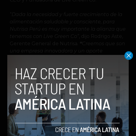
“
Dada la necesidad y fuerte crecimiento de la
alimentación saludable y consciente, para
Nutrisa Perú es muy importante la alianza que
tenemos con Live Green Co”
, dijo Rodrigo Aste,
Gerente General de Nutrisa.
“
Creemos que son
una empresa innovadora y un aporte
importante dentro de la alimentación de
todas las personas. Nos enorgullece ser su
socio estratégico, ya que han desarrollado un
producto de alta tecnología apalancándose
en la tendencia mundial de alimentación y
etiquetas limpias: plant based”.
«Sabemos que las preferencias y el
mercado apunta hacia una alimentación
cada vez más saludable, por lo que
seguiremos buscando nuevos desafíos».