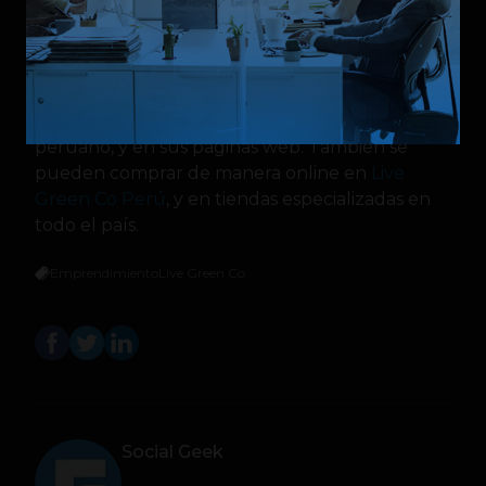
Los productos de Live Green Co se pueden
adquirir a través de las tiendas
Vivanda y
Plazavea
ubicadas en todo el territorio
peruano, y en sus páginas web. También se
pueden comprar de manera online en
Live
Green Co Perú
, y en tiendas especializadas en
todo el país.
Emprendimiento
Live Green Co
Social Geek