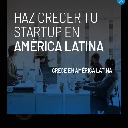
Meta lanza Muse Image: competirá
con modelos enfocados en IA
generativa de imágenes
ChatGPT Work: el nuevo asistente
de OpenAI que promete mejorar la
productividad laboral
Spotify extiende las cuentas
gestionadas para menores a su plan
gratuito en seis países
Galaxy Z Flip8: el plegable compacto
de Samsung se renueva con más
pantalla, mejor cámara e IA
Google permitirá iniciar sesión con
un video de tu rostro