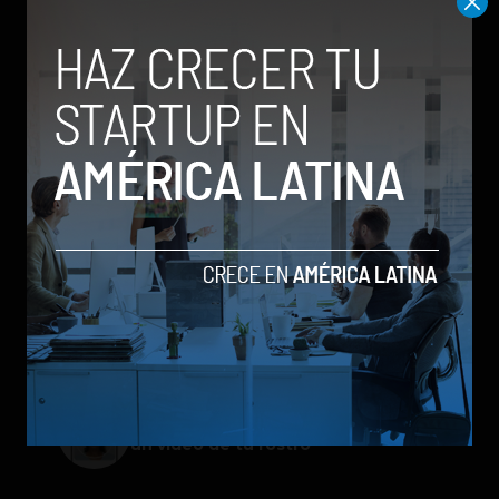
Meta lanza Muse Image: competirá
con modelos enfocados en IA
generativa de imágenes
ChatGPT Work: el nuevo asistente
de OpenAI que promete mejorar la
productividad laboral
Spotify extiende las cuentas
gestionadas para menores a su plan
gratuito en seis países
Galaxy Z Flip8: el plegable compacto
de Samsung se renueva con más
pantalla, mejor cámara e IA
Google permitirá iniciar sesión con
un video de tu rostro