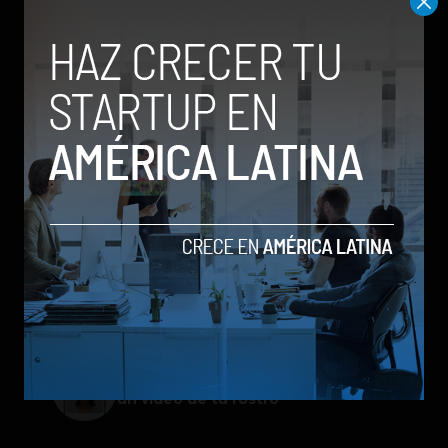
Meta lanza Muse Image: competirá
con modelos enfocados en IA
generativa de imágenes
ChatGPT Work: el nuevo asistente
de OpenAI que promete mejorar la
productividad laboral
Spotify extiende las cuentas
gestionadas para menores a su plan
gratuito en seis países
Galaxy Z Flip8: el plegable compacto
de Samsung se renueva con más
pantalla, mejor cámara e IA
Google permitirá iniciar sesión con
un video de tu rostro