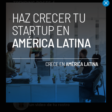
TRENDING POSTS
Meta lanza Muse Image: competirá
con modelos enfocados en IA
generativa de imágenes
ChatGPT Work: el nuevo asistente
de OpenAI que promete mejorar la
productividad laboral
Spotify extiende las cuentas
gestionadas para menores a su plan
gratuito en seis países
Galaxy Z Flip8: el plegable compacto
de Samsung se renueva con más
pantalla, mejor cámara e IA
Google permitirá iniciar sesión con
un video de tu rostro