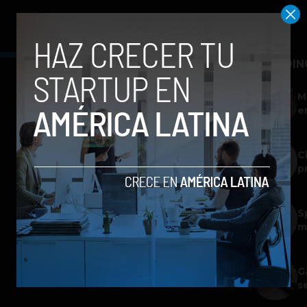
TRENDIN
M
e
C
p
S
m
G
s