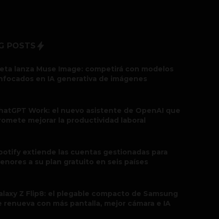
G POSTS
eta lanza Muse Image: competirá con modelos
nfocados en IA generativa de imágenes
hatGPT Work: el nuevo asistente de OpenAI que
romete mejorar la productividad laboral
potify extiende las cuentas gestionadas para
enores a su plan gratuito en seis países
alaxy Z Flip8: el plegable compacto de Samsung
e renueva con más pantalla, mejor cámara e IA