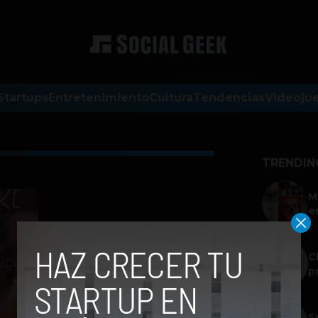
Startups
Entretenimiento
Cultura
Tendencias
Videoju
TRENDIN
M
e
C
p
S