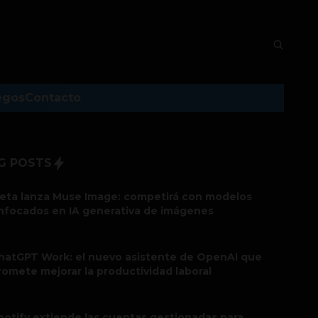
egos
Contacto
G POSTS
eta lanza Muse Image: competirá con modelos
nfocados en IA generativa de imágenes
hatGPT Work: el nuevo asistente de OpenAI que
romete mejorar la productividad laboral
potify extiende las cuentas gestionadas para