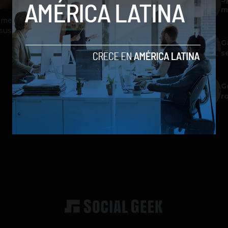
m
omer
 sus
G
s
G
r