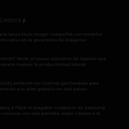
G POSTS
eta lanza Muse Image: competirá con modelos
nfocados en IA generativa de imágenes
hatGPT Work: el nuevo asistente de OpenAI que
romete mejorar la productividad laboral
potify extiende las cuentas gestionadas para
enores a su plan gratuito en seis países
alaxy Z Flip8: el plegable compacto de Samsung
e renueva con más pantalla, mejor cámara e IA