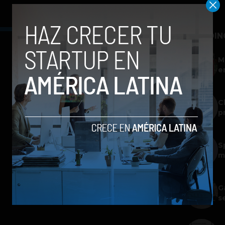
TRENDIN
M
e
C
p
S
m
G
s