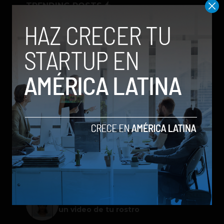
TRENDING POSTS
Meta lanza Muse Image: competirá
con modelos enfocados en IA
generativa de imágenes
ChatGPT Work: el nuevo asistente
de OpenAI que promete mejorar la
productividad laboral
Spotify extiende las cuentas
gestionadas para menores a su plan
gratuito en seis países
Galaxy Z Flip8: el plegable compacto
de Samsung se renueva con más
pantalla, mejor cámara e IA
Google permitirá iniciar sesión con
un video de tu rostro