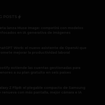
G POSTS
eta lanza Muse Image: competirá con modelos
nfocados en IA generativa de imágenes
hatGPT Work: el nuevo asistente de OpenAI que
romete mejorar la productividad laboral
potify extiende las cuentas gestionadas para
enores a su plan gratuito en seis países
alaxy Z Flip8: el plegable compacto de Samsung
e renueva con más pantalla, mejor cámara e IA