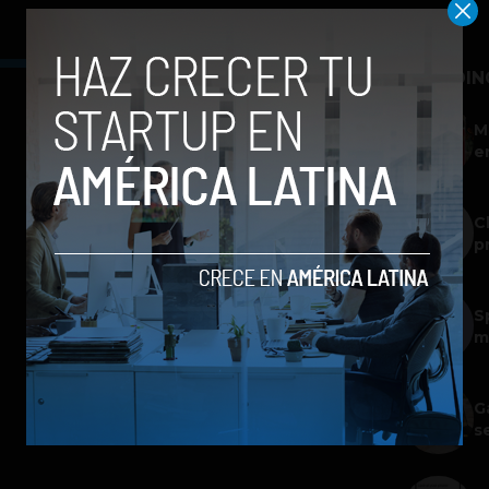
TRENDIN
M
e
C
p
S
m
G
s