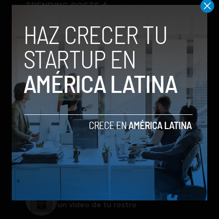
TRENDING POSTS
Meta lanza Muse Image: competirá
con modelos enfocados en IA
generativa de imágenes
ChatGPT Work: el nuevo asistente
de OpenAI que promete mejorar la
productividad laboral
Spotify extiende las cuentas
gestionadas para menores a su plan
gratuito en seis países
Galaxy Z Flip8: el plegable compacto
de Samsung se renueva con más
pantalla, mejor cámara e IA
Google permitirá iniciar sesión con
un video de tu rostro