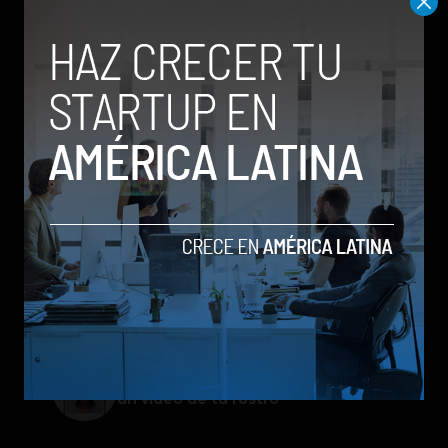
Meta lanza Muse Image: competirá
con modelos enfocados en IA
generativa de imágenes
Spotify extiende las cuentas
gestionadas para menores a su plan
gratuito en seis países
ChatGPT Work: el nuevo asistente
de OpenAI que promete mejorar la
productividad laboral
Galaxy Z Flip8: el plegable compacto
de Samsung se renueva con más
pantalla, mejor cámara e IA
Google permitirá iniciar sesión con
un video de tu rostro