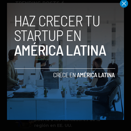
TRENDING POSTS
Spotify extiende las cuentas
gestionadas para menores a su plan
gratuito en seis países
ChatGPT Work: el nuevo asistente
de OpenAI que promete mejorar la
productividad laboral
Galaxy Z Flip8: el plegable compacto
de Samsung se renueva con más
pantalla, mejor cámara e IA
Google permitirá iniciar sesión con
un video de tu rostro
One Way Summit 2026 abre la
puerta a los fundadores de la
región en EE. UU.