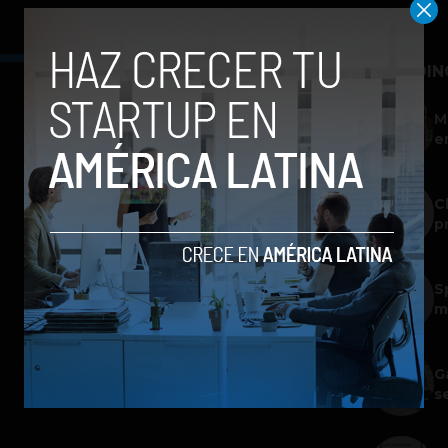
TRENDIN
M
e
C
p
S
m
G
s