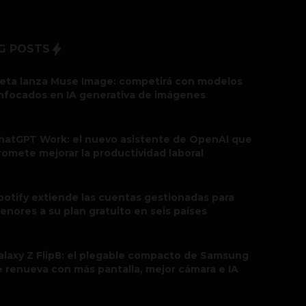
G POSTS
eta lanza Muse Image: competirá con modelos
nfocados en IA generativa de imágenes
hatGPT Work: el nuevo asistente de OpenAI que
romete mejorar la productividad laboral
potify extiende las cuentas gestionadas para
enores a su plan gratuito en seis países
alaxy Z Flip8: el plegable compacto de Samsung
e renueva con más pantalla, mejor cámara e IA