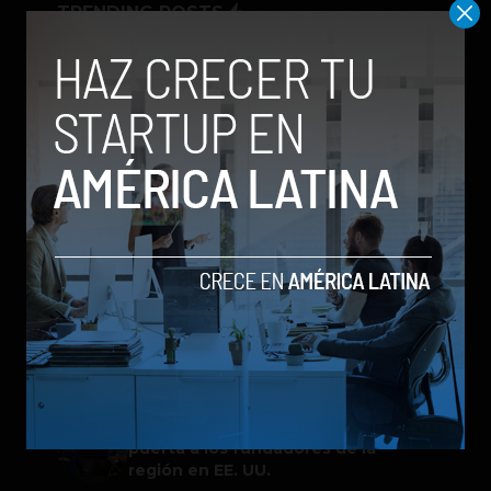
TRENDING POSTS
Spotify extiende las cuentas
gestionadas para menores a su plan
gratuito en seis países
ChatGPT Work: el nuevo asistente
de OpenAI que promete mejorar la
productividad laboral
Galaxy Z Flip8: el plegable compacto
de Samsung se renueva con más
pantalla, mejor cámara e IA
Google permitirá iniciar sesión con
un video de tu rostro
One Way Summit 2026 abre la
puerta a los fundadores de la
región en EE. UU.