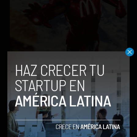
¿Qué pasaría si los Superhéroes tuvieran patrocinio ?
by Luis C. C. Rodríguez
25 de abril de 2013
TRENDING POSTS
Spotify extiende las cuentas
gestionadas para menores a su plan
gratuito en seis países