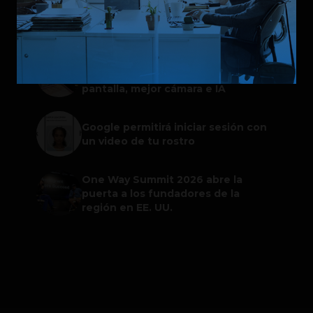
ChatGPT Work: el nuevo asistente
de OpenAI que promete mejorar la
productividad laboral
Galaxy Z Flip8: el plegable compacto
de Samsung se renueva con más
pantalla, mejor cámara e IA
Google permitirá iniciar sesión con
un video de tu rostro
One Way Summit 2026 abre la
puerta a los fundadores de la
región en EE. UU.