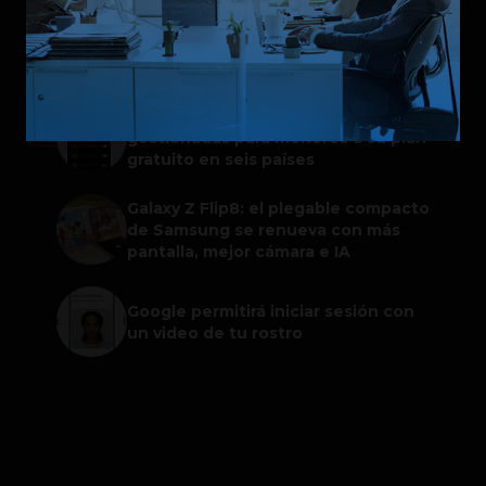
ChatGPT Work: el nuevo asistente
de OpenAI que promete mejorar la
productividad laboral
Spotify extiende las cuentas
gestionadas para menores a su plan
gratuito en seis países
Galaxy Z Flip8: el plegable compacto
de Samsung se renueva con más
pantalla, mejor cámara e IA
Google permitirá iniciar sesión con
un video de tu rostro