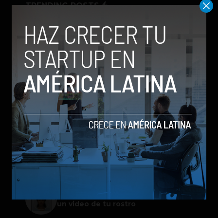
TRENDING POSTS
Meta lanza Muse Image: competirá
con modelos enfocados en IA
generativa de imágenes
ChatGPT Work: el nuevo asistente
de OpenAI que promete mejorar la
productividad laboral
Spotify extiende las cuentas
gestionadas para menores a su plan
gratuito en seis países
Galaxy Z Flip8: el plegable compacto
de Samsung se renueva con más
pantalla, mejor cámara e IA
Google permitirá iniciar sesión con
un video de tu rostro