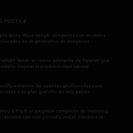
G POSTS
eta lanza Muse Image: competirá con modelos
nfocados en IA generativa de imágenes
hatGPT Work: el nuevo asistente de OpenAI que
romete mejorar la productividad laboral
potify extiende las cuentas gestionadas para
enores a su plan gratuito en seis países
alaxy Z Flip8: el plegable compacto de Samsung
e renueva con más pantalla, mejor cámara e IA