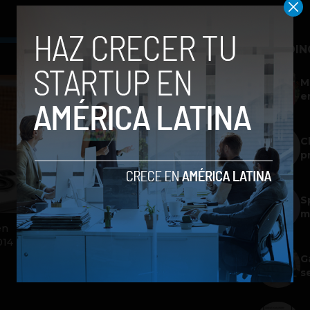
TRENDIN
M
e
C
p
S
m
en
014
G
s