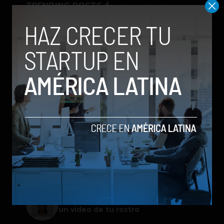
TRENDING POSTS
Meta lanza Muse Image: competirá
con modelos enfocados en IA
generativa de imágenes
ChatGPT Work: el nuevo asistente
de OpenAI que promete mejorar la
productividad laboral
Spotify extiende las cuentas
gestionadas para menores a su plan
gratuito en seis países
Galaxy Z Flip8: el plegable compacto
de Samsung se renueva con más
pantalla, mejor cámara e IA
Google permitirá iniciar sesión con
un video de tu rostro