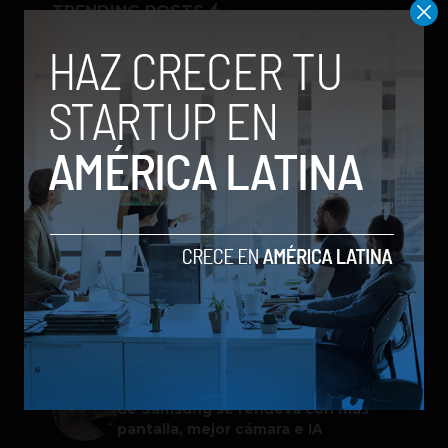
TRENDING POSTS
Meta lanza Muse Image: competirá
con modelos enfocados en IA
generativa de imágenes
ChatGPT Work: el nuevo asistente
de OpenAI que promete mejorar la
productividad laboral
Spotify extiende las cuentas
gestionadas para menores a su plan
gratuito en seis países
Google permitirá iniciar sesión con
un video de tu rostro
Galaxy Z Flip8: el plegable compacto
de Samsung se renueva con más
pantalla, mejor cámara e IA