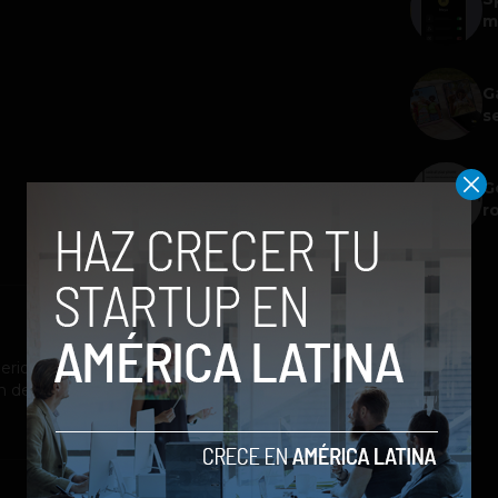
m
G
s
G
r
riodista con énfasis en el cubrimiento de
n de contenidos para blogs y redes