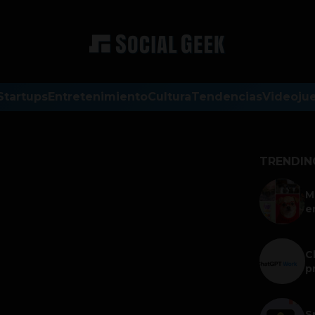
Startups
Entretenimiento
Cultura
Tendencias
Videoju
TRENDIN
M
e
C
p
S