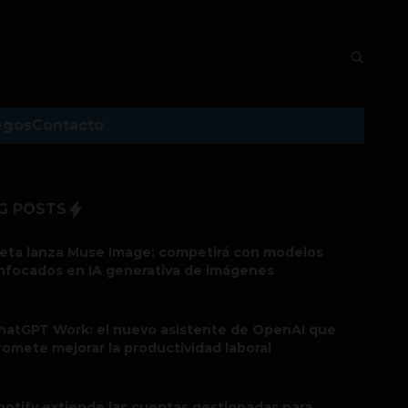
egos
Contacto
G POSTS
eta lanza Muse Image: competirá con modelos
nfocados en IA generativa de imágenes
hatGPT Work: el nuevo asistente de OpenAI que
romete mejorar la productividad laboral
potify extiende las cuentas gestionadas para