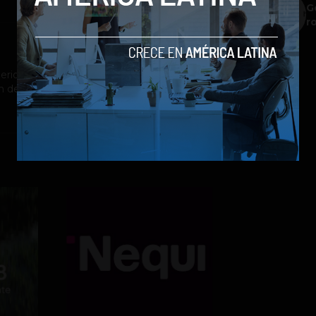
G
r
riodista con énfasis en el cubrimiento de
n de contenidos para blogs y redes