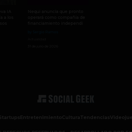
va IA
Nequi anuncia que pronto
a a los
operará como compañía de
sos
financiamiento independi
by Sergio Ramos
Actualidad
31 de julio de 2026
Startups
Entretenimiento
Cultura
Tendencias
Videoju