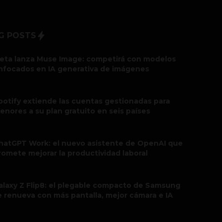
G POSTS
eta lanza Muse Image: competirá con modelos
nfocados en IA generativa de imágenes
potify extiende las cuentas gestionadas para
enores a su plan gratuito en seis países
hatGPT Work: el nuevo asistente de OpenAI que
romete mejorar la productividad laboral
alaxy Z Flip8: el plegable compacto de Samsung
e renueva con más pantalla, mejor cámara e IA