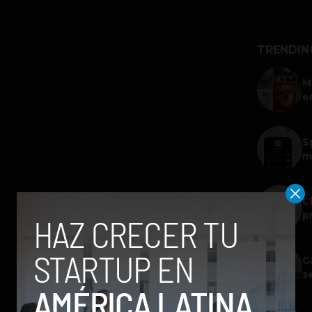
TRENDIN
M
e
S
m
C
p
G
s