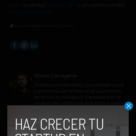
Max,
la cámara
Google Clips
y un nuevo portátil
Google Pixelbook
.
Auricular
google
Jack
Pixel 2
Puerto
Stiven Cartagena
Productor multimedia, comunicador social
y periodista con énfasis en el cubrimiento
de temas tecnológicos. Experiencia en la
creación de contenidos para blogs y redes
sociales. Amante de los videojuegos.