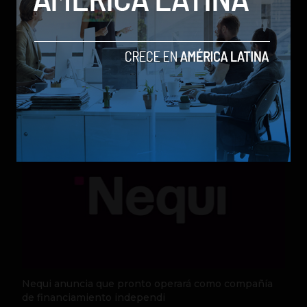
Qwen 3.8-Max, la nueva IA de Alibaba que desafía a
los modelos más poderosos
by Sergio Ramos
Actualidad
5 de agosto de 2026
Nequi anuncia que pronto operará como compañía
de financiamiento independi