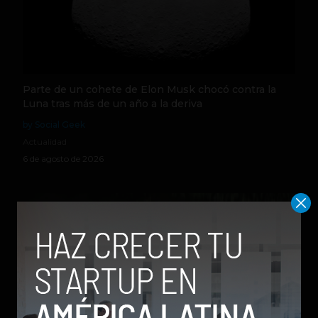
Parte de un cohete de Elon Musk chocó contra la
Luna tras más de un año a la deriva
by Social Geek
Actualidad
6 de agosto de 2026