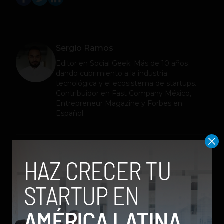
Sergio Ramos
Editor en
Social Geek
. Más de 10 años
dando cubrimiento a la industria
tecnológica y el ecosistema de startups.
Contribuidor en Fast Company México,
Entrepreneur Magazine y Forbes en
Español.
Relacionados