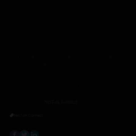
viajeros, ya que pueden utilizar su teléfono en Estados
Unidos, México y Canadá, sin ningún costo adicional o
cambios en el servicio, si viajas a México por ejemplo,
podrás utilizar los 10 GB de datos allí.
Otra de las cosas interesantes de este servicio, es que
después de que el usuario utiliza sus 10 GB de datos,
NetTalk Connect seguirá ofreciendo navegación aunque
limitado a velocidades 2G, así como servicios de música y
video en straming sin límites.
Los usuarios que vivan en Estados Unidos y estén
interesados en este servicio, pueden obtener más información
en el sitio web de
NetTalk Connect.
NetTalk Connect