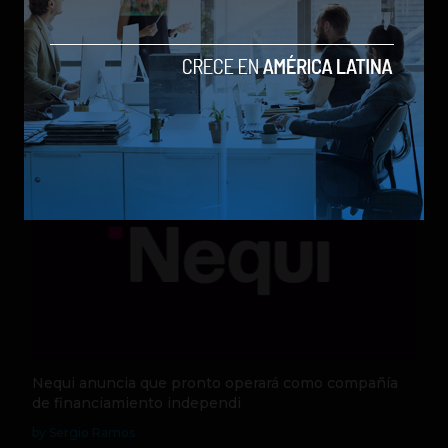
Qwen 3.8-Max, la nueva IA de Alibaba que desafía a
los modelos más poderosos
by Sergio Ramos
Actualidad
5 de agosto de 2026
Nequi anuncia que pronto operará como compañía
de financiamiento independi
by Sergio Ramos