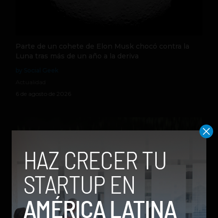
Parte de un cohete de Elon Musk chocó contra la
Luna tras más de un año a la deriva
by Social Geek
Actualidad
6 de agosto de 2026