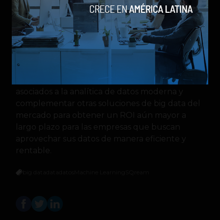
Snowflake y complementarlas con la fuerza del
procesamiento en la GPU gracias al
lanzamiento del conector nativo Snowflake»,
añade Libis.
Esto pone de relieve cómo SQream Blue puede
hacer frente a los retos de coste-rendimiento
asociados a la analítica de datos moderna y
complementar otras soluciones de big data del
mercado para obtener un ROI aún mayor a
largo plazo para las empresas que buscan
aprovechar sus datos de manera eficiente y
rentable.
big data
data
datos
Machine Learning
SQream