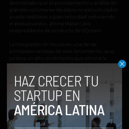
demostrado que el procesamiento y análisis de
grandes volúmenes de datos no estructurados
puede realizarse a gran velocidad reduciendo
el presupuesto», afirma Matan Libis,
vicepresidente de producto de SQream.
La integración sin fisuras en una de las
principales ventajas de este lanzamiento, que,
junto a un alto rendimiento que elimina la
necesidad de exportar datos, permite una
mayor eficiencia y reducción de costos.
La solución está validada en el mercado como
una de las más innovadoras de analítica en la
nube y a partir de ahora se encuentra
disponible en
AWS
y
GCP Marketplace
como
solución SaaS nativa. «Ahora los usuarios
empresariales pueden aprovechar las ventajas
de la plataforma de almacén de datos de