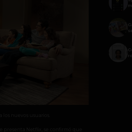
m
G
s
G
r
 los nuevos usuarios.
e presenta Netflix, se
confirmó que