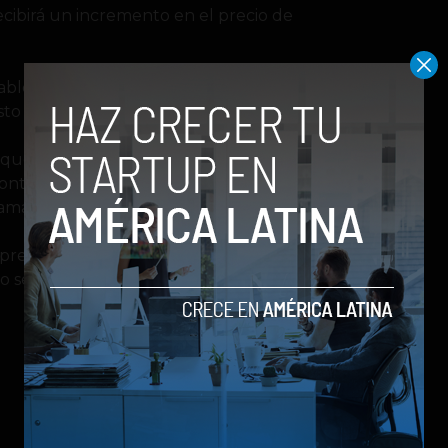
ecibirá un incremento en el precio de
habló de unos 2 dólares de aumento
to que el precio en cada país varía.
a que están buscando la forma de
contenido que ayude a que en
amativo y viable.
recios no afectará a las personas
lo se verá reflejado en las facturas de