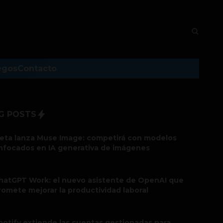
egos
Contacto
G POSTS
eta lanza Muse Image: competirá con modelos
nfocados en IA generativa de imágenes
hatGPT Work: el nuevo asistente de OpenAI que
romete mejorar la productividad laboral
potify extiende las cuentas gestionadas para