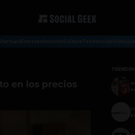
Startups
Entretenimiento
Cultura
Tendencias
Videoju
TRENDIN
o en los precios
M
e
C
p
S