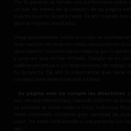
Por lo general, se tiende uno a informarse sobr
un par de meses de la creación de su página web
cuenta que no la visita nadie. Es ahí cuando no
aporta mejores resultados.
Desgraciadamente, como en todas las profesiones, 
que realizan técnicas con mala reputación en bu
descubierto, notamos cierta mejoría, por lo gene
y una vez que te han fichado, Google no es como
cadena perpetua o un largo proceso de castigo 
tu proyecto. De ahí la importancia que tiene c
consejos para desenmascarar a falsos.
–
Su página web no cumple las directrices
: 
seo, ver sus referencias y casos de éxito en su pro
su portada se llama Index o Inicio, todos sus títul
tiene contenido, contiene gran cantidad de publ
valor, no estás contratando a una persona con los
seo.