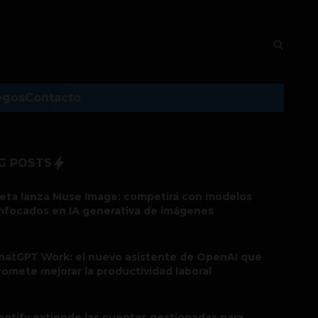
egos
Contacto
G POSTS
eta lanza Muse Image: competirá con modelos
nfocados en IA generativa de imágenes
hatGPT Work: el nuevo asistente de OpenAI que
romete mejorar la productividad laboral
potify extiende las cuentas gestionadas para