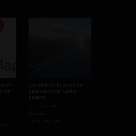
unción
Los mejores buscadores
elegir
para encontrar vuelos
s
baratos
by Illimani Patiño
Tutoriales
25 de julio de 2018
iales