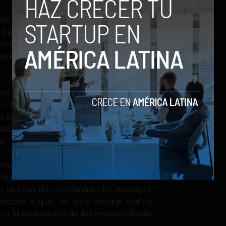
os directorios por sus malas prácticas
parte de ellas han sido penalizadas.
onas que no siguen renovando sus
ctorios que mas que mejorar tu web,
 seo no necesita entrar a tu web para
nto no estará optimizando contenidos
o podrá adecuar las imágenes, títulos
rabajo, lo centrará en la búsqueda de
s.
timas publicaciones en las principales
ofrecer enlaces hacia tu web desde
eso es cosa de un community manager
dándote a que no solo pierdas tráfico
o a la reputación de los enlaces desde