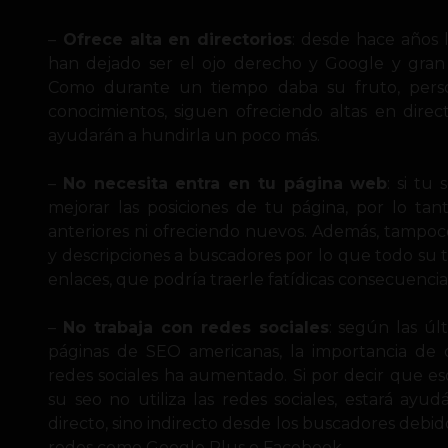
–
Ofrece alta en directorios
: desde hace años l
han dejado ser el ojo derecho y Google y gran 
Como durante un tiempo daba su fruto, pers
conocimientos, siguen ofreciendo altas en dire
ayudarán a hundirla un poco más.
–
No necesita entra en tu página web
: si tu
mejorar las posiciones de tu página, por lo ta
anteriores ni ofreciendo nuevos. Además, tampoc
y descripciones a buscadores por lo que todo su t
enlaces, que podría traerle fatídicas consecuencia
–
No trabaja con redes sociales
: según las úl
páginas de SEO americanas, la importancia de 
redes sociales ha aumentado. Si por decir que 
su seo no utiliza las redes sociales, estará ayu
directo, sino indirecto desde los buscadores debid
redes como Google Plus o Facebook.