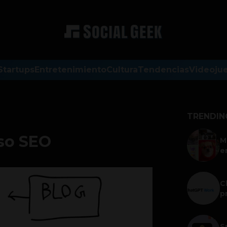
Startups
Entretenimiento
Cultura
Tendencias
Videoju
TRENDIN
so SEO
M
e
C
p
S