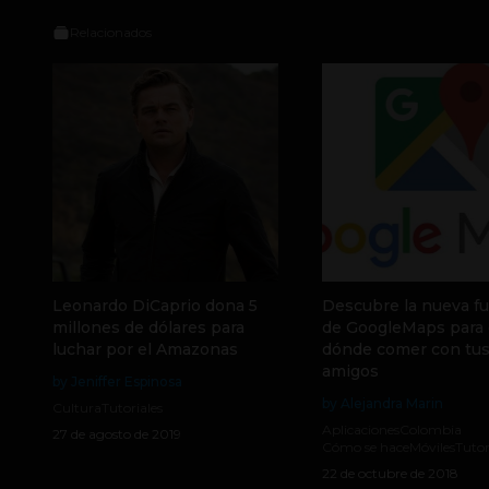
Relacionados
Leonardo DiCaprio dona 5
Descubre la nueva f
millones de dólares para
de GoogleMaps para 
luchar por el Amazonas
dónde comer con tu
amigos
by Jeniffer Espinosa
by Alejandra Marin
Cultura
Tutoriales
Aplicaciones
Colombia
27 de agosto de 2019
Cómo se hace
Móviles
Tutor
22 de octubre de 2018