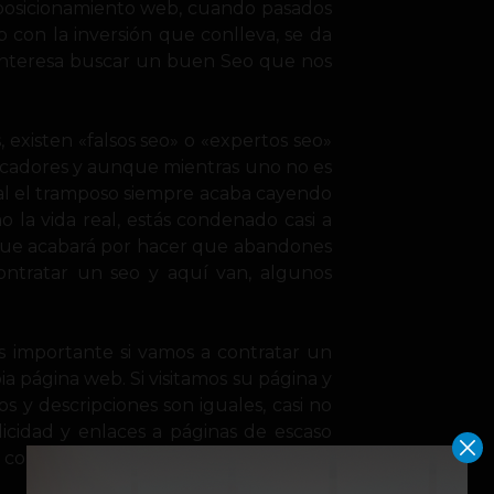
e posicionamiento web, cuando pasados
 con la inversión que conlleva, se da
s interesa buscar un buen Seo que nos
existen «falsos seo» o «expertos seo»
scadores y aunque mientras uno no es
ral el tramposo siempre acaba cayendo
 la vida real, estás condenado casi a
que acabará por hacer que abandones
ontratar un seo y aquí van, algunos
es importante si vamos a contratar un
pia página web. Si visitamos su página y
os y descripciones son iguales, casi no
icidad y enlaces a páginas de escaso
 conocimientos ni siquiera mínimos de