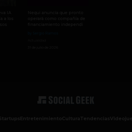
va IA
Nequi anuncia que pronto
a a los
operará como compañía de
sos
financiamiento independi
by Sergio Ramos
Actualidad
31 de julio de 2026
Startups
Entretenimiento
Cultura
Tendencias
Videoju