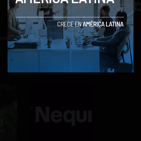
G
r
ntero