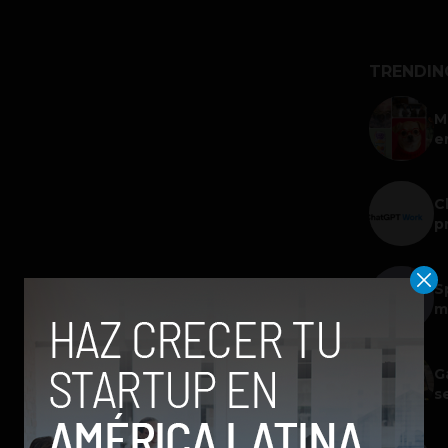
TRENDIN
M
e
C
p
S
m
G
s