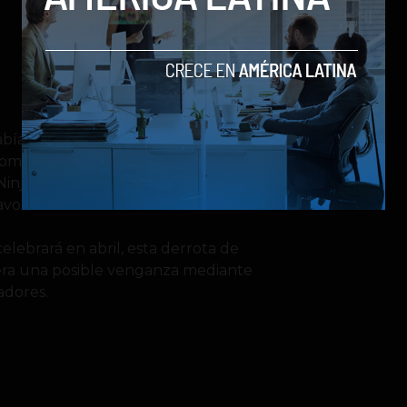
abía logrado acabar con el famoso
omenzaron a divulgar la acción a
de Ninja no fue muy buena, consciente
voritas.
lebrará en abril, esta derrota de
era una posible venganza mediante
adores.