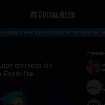
Startups
Entretenimiento
Cultura
Tendencias
Videoju
TRENDIN
ular derrota de
M
e
e Fortnite
C
p
S