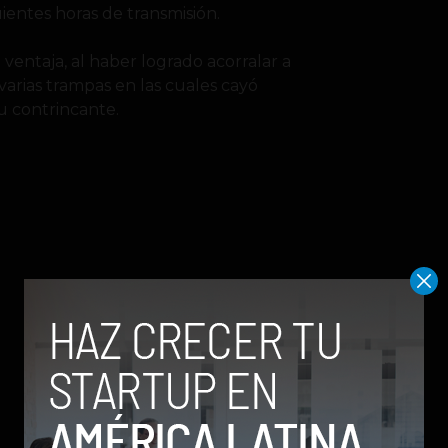
ientes horas de transmisión.
ta ventaja, al haber logrado acorralar a
varias trampas en las cuales cayó
su contrincante.