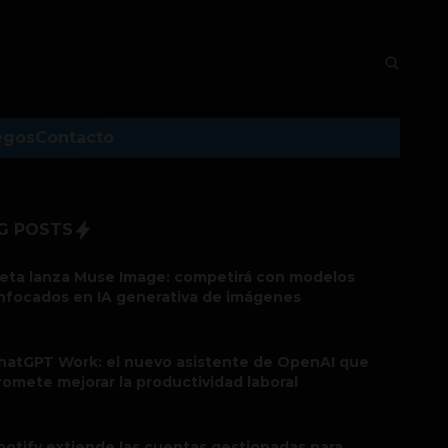
egos
Contacto
G POSTS
eta lanza Muse Image: competirá con modelos
nfocados en IA generativa de imágenes
hatGPT Work: el nuevo asistente de OpenAI que
romete mejorar la productividad laboral
potify extiende las cuentas gestionadas para