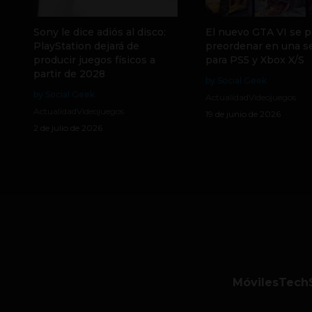
Sony le dice adiós al disco:
El nuevo GTA VI se p
PlayStation dejará de
preordenar en una 
producir juegos físicos a
para PS5 y Xbox X/S
partir de 2028
by Social Geek
by Social Geek
Actualidad
Videojuegos
Actualidad
Videojuegos
19 de junio de 2026
2 de julio de 2026
Móviles
Tech