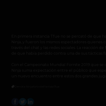
En primera instancia Tfue no se percató de que h
Ninja, y fueron los mismos espectadores quienes c
través del chat y las redes sociales. La reacción 
de que había perdido contra una de sus tácticas fa
Con el Campeonato Mundial Fornite 2019 que se ce
Ninja suma expectación entre el público que esp
un nuevo encuentro entre estos dos grandes jug
Derrota Ninja
fortnite
Partida
Tfue