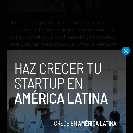
No todos los personajes femeninos en la
industria de los videojuegos son reconocidos
por su valentía, tal es el caso de Sarah Louise
Kerrigan, también conocida como la Reina de
las Cuchillas, siendo la mayor antagonista del
universo de Starcraft. Al principio de la saga, es
una mujer de 26 años al servicio de un
escuadrón de élite de asalto de la
Confederación Terran, pero luego es infectada
por la Supermente, lo que la proclamó reina de
los Zerg.
Fue purificada por Jim Raynor, pero se sometió
nuevamente a la metamorfosis por voluntad
propia en Zerus, planeta natal de los Zerg, con
la intención de obtener el poder suficiente para