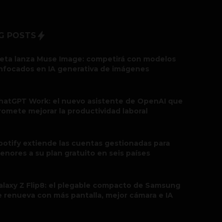
G POSTS
eta lanza Muse Image: competirá con modelos
nfocados en IA generativa de imágenes
hatGPT Work: el nuevo asistente de OpenAI que
romete mejorar la productividad laboral
potify extiende las cuentas gestionadas para
enores a su plan gratuito en seis países
alaxy Z Flip8: el plegable compacto de Samsung
e renueva con más pantalla, mejor cámara e IA