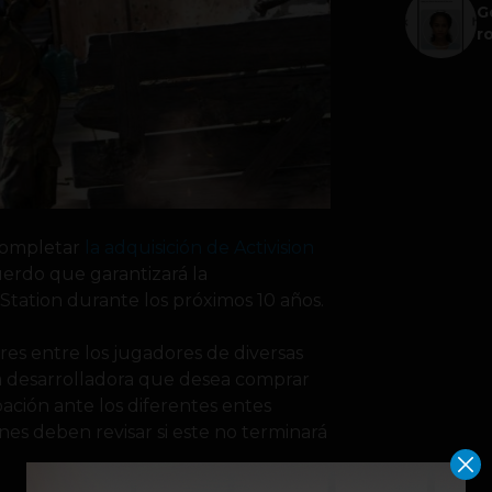
G
r
 completar
la adquisición de Activision
uerdo que garantizará la
yStation durante los próximos 10 años.
ares entre los jugadores de diversas
 la desarrolladora que desea comprar
ación ante los diferentes entes
s deben revisar si este no terminará