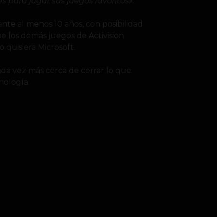
para jugar sus juegos favoritos».
nte al menos 10 años, con posibilidad
que los demás juegos de Activision
o quisiera Microsoft.
ada vez más cerca de cerrar lo que
nología.