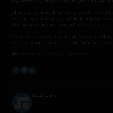
jugadores de todo el mundo tengan más opciones 
Al parecer, el acuerdo con Sony también será dura
de ampliarse. Solo incluiría a Call of Duty, por lo 
Blizzard podrían tener un destino diferente si así l
Esto es solo un paso más, pero la compañía está c
sería la compra más costosa en la historia de la tec
Activision
Adquisición
Call of Duty
juegos
microsoft
Social Geek