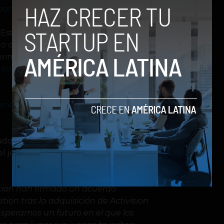
or Activision
 Estados Unidos bloquearan la
 que su intención no es afectar a la
principal prueba la compañía
ha
s competidores
de la industria de los
endientes comiencen a negociar los
adquisición de Activision Blizzard por
 jefe de juegos de Microsoft, Phil
tion han firmado un acuerdo
ion tras la adquisición de Activision
speramos un futuro en el que los