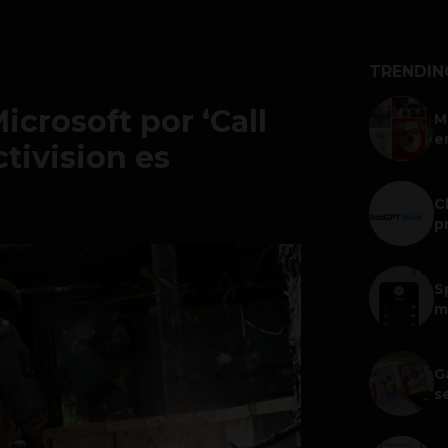
TRENDIN
crosoft por ‘Call
M
e
ctivision es
C
p
S
m
G
s