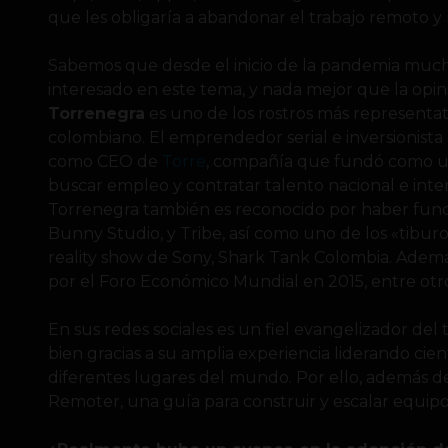
que les obligaría a abandonar el trabajo remoto y r
Sabemos que desde el inicio de la pandemia much
interesado en este tema, y nada mejor que la opi
Torrenegra
es uno de los rostros más representa
colombiano. El emprendedor serial e inversionist
como CEO de
Torre
, compañía que fundó como u
buscar empleo y contratar talento nacional e int
Torrenegra también es reconocido por haber fun
Bunny Studio, y Tribe, así como uno de los «tiburo
reality show de Sony, Shark Tank Colombia. Adem
por el Foro Económico Mundial en 2015, entre otr
En sus redes sociales es un fiel evangelizador de
bien gracias a su amplia experiencia liderando ci
diferentes lugares del mundo. Por ello, además de 
Remoter, una guía para construir y escalar equip