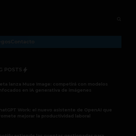
egos
Contacto
G POSTS
eta lanza Muse Image: competirá con modelos
nfocados en IA generativa de imágenes
hatGPT Work: el nuevo asistente de OpenAI que
romete mejorar la productividad laboral
potify extiende las cuentas gestionadas para