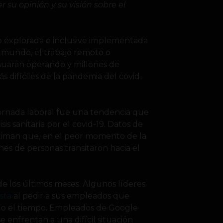
su opinión y su visión sobre el
o explorada e inclusive implementada
 mundo, el trabajo remoto o
nuaran operando y millones de
difíciles de la pandemia del covid-
 jornada laboral fue una tendencia que
is sanitaria por el covid-19. Datos de
estiman que, en el peor momento de la
es de personas transitaron hacia el
e los últimos meses. Algunos líderes
sta
al pedir a sus empleados que
odo el tiempo. Empleados de Google
e enfrentan a una difícil situación