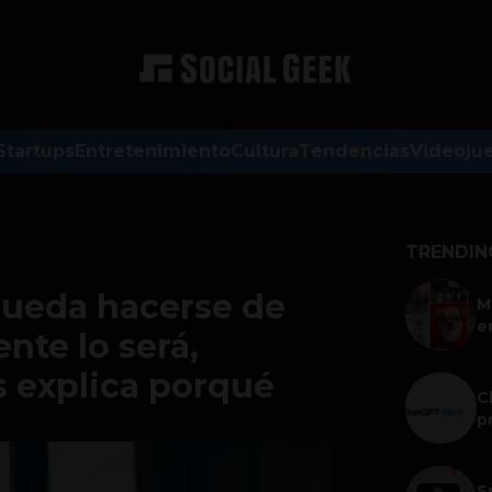
Startups
Entretenimiento
Cultura
Tendencias
Videoju
TRENDIN
 pueda hacerse de
M
e
te lo será,
 explica porqué
C
p
S