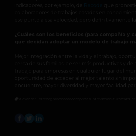
indicadores, por ejemplo, de
Recode
que pronostic
colaboradores de trabajos basados en conocimiento
ese punto a esa velocidad, pero definitivamente la
¿Cuáles son los beneficios (para compañía y 
que decidan adoptar un modelo de trabajo má
Mejor integración entre la vida y el trabajo, oport
cerca de sus familias, de ser más productivos y d
trabajo para empresas en cualquier lugar del mund
oportunidad de acceder al mejor talento sin impo
encuentre, mayor diversidad y mayor facilidad pa
Alexander Torrenegra
destacado
empresas
Entrevistas
futuro
startups