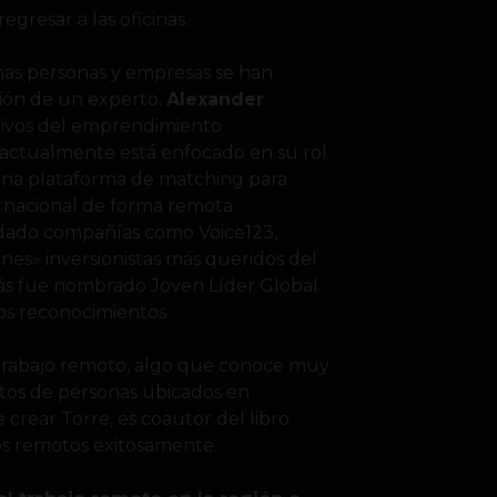
egresar a las oficinas.
as personas y empresas se han
nión de un experto.
Alexander
tivos del emprendimiento
a actualmente está enfocado en su rol
na plataforma de matching para
ernacional de forma remota.
dado compañías como Voice123,
nes» inversionistas más queridos del
ás fue nombrado Joven Líder Global
os reconocimientos.
l trabajo remoto, algo que conoce muy
entos de personas ubicados en
crear Torre, es coautor del libro
os remotos exitosamente.