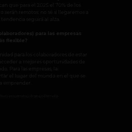
an que para el 2025 el 70% de los
 serán remotos; no sé si llegaremos a
 tendencia seguirá al alza.
colaboradores) para las empresas
s flexible?
unidad para los colaboradores de estar
e acceder a mejores oportunidades de
o. Para las empresas, la
rtar el lugar del mundo en el que se
ra emprender.
Teletrabajo
trabajo
Trabajo Remoto