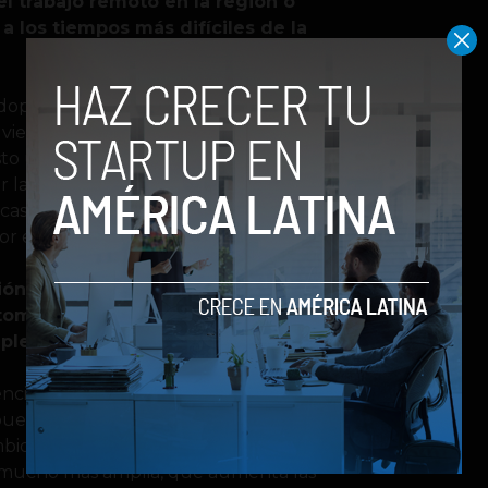
 trabajo remoto en la región o
 los tiempos más difíciles de la
dopción del trabajo remoto en varias
 vieron que funciona, la tendencia
sto un intento de retorno a la
la modalidad híbrida, sin ser un
 casos no será un regreso completo.
or en remoto.
ción sobre la decisión que muchas
omando este año de volver a las
pletamente presenciales?
encialidad, las opciones de talento se
pueden trabajar en la misma zona
mbio, en modo remoto hay acceso a
 mucho más amplia, que aumenta las