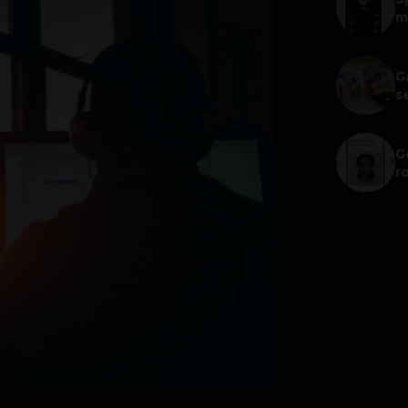
m
G
s
G
r