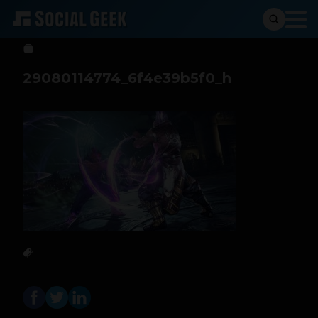
Marcela Montoya
19 de septiembre de 2016
29080114774_6f4e39b5f0_h