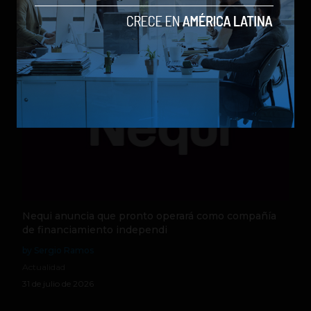
Actualidad
5 de agosto de 2026
Nequi anuncia que pronto operará como compañía
de financiamiento independi
by Sergio Ramos
Actualidad
31 de julio de 2026