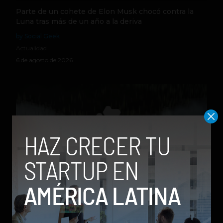
Parte de un cohete de Elon Musk chocó contra la
Luna tras más de un año a la deriva
by Social Geek
Actualidad
6 de agosto de 2026
Qwen 3.8-Max, la nueva IA de Alibaba que desafía a
los modelos más poderosos
by Sergio Ramos