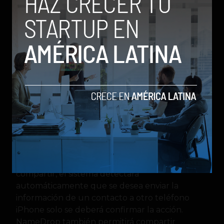
AirDrop se actualizará con una novedad que
permite enviar información de contacto
llamada NameDrop, es una interesante y útil
función para compartir rápidamente
información de un contacto (número, correo
electrónico, foto de perfil) a otra persona con
solo acercar tu iPhone a otro. Al activar la
función y seleccionar el contacto que quieres
compartir, el sistema detectará
automáticamente que se desea enviar la
información de un contacto a otro teléfono
iPhone solo se deberá confirmar la acción.
NameDrop también permitirá compartir