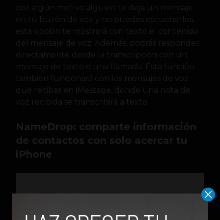
por algún motivo alguien te deja un mensaje
en tu buzón de voz y no puedes escucharlos,
esta opción te mostrará con texto el contenido
del mensaje de voz. Además, podrás responder
directamente desde la transcripción con un
mensaje de texto o una llamada. Esta función
también funcionará con los mensajes de voz
que recibas en iMessage, donde una nota de
voz recibida se transcribirá a texto.
NameDrop: comparte información
de contactos con solo acercar tu
iPhone