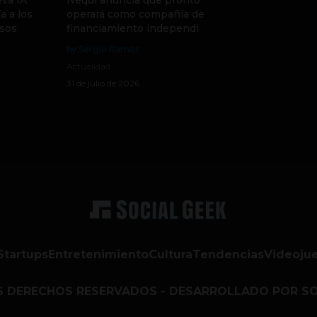
va IA
Nequi anuncia que pronto
a a los
operará como compañía de
sos
financiamiento independi
by Sergio Ramos
Actualidad
31 de julio de 2026
Startups
Entretenimiento
Cultura
Tendencias
Videoju
S DERECHOS RESERVADOS - DESARROLLADO POR SO