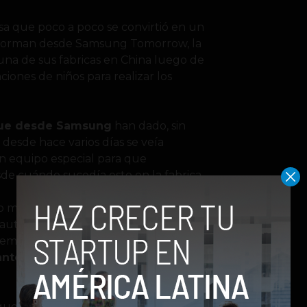
sa que poco a poco se convirtió en un
nforman desde Samsung Tomorrow, la
una de sus fabricas en China luego de
ciones de niños para realizar los
 que desde Samsung
han dado, sin
desde hace varios días se veía
 un equipo especial para que
 cuándo sucedía esto en la fabrica.
más allá de una simple contratación,
 autoridades chinas se encuentran
 empresa tecnológica, según indican,
nte de niños los cuales trabajan
que en realidad
Samsung no es el