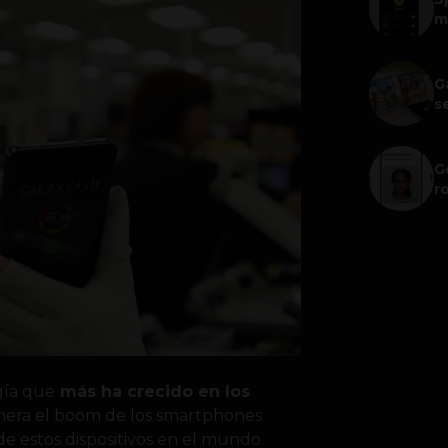
m
G
s
G
r
gía que
más ha crecido en los
era el boom de los smartphones
e estos dispositivos en el mundo.