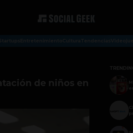
Startups
Entretenimiento
Cultura
Tendencias
Videoju
TRENDIN
tación de niños en
M
e
C
p
S