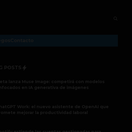
egos
Contacto
G POSTS
eta lanza Muse Image: competirá con modelos
nfocados en IA generativa de imágenes
hatGPT Work: el nuevo asistente de OpenAI que
romete mejorar la productividad laboral
potify extiende las cuentas gestionadas para