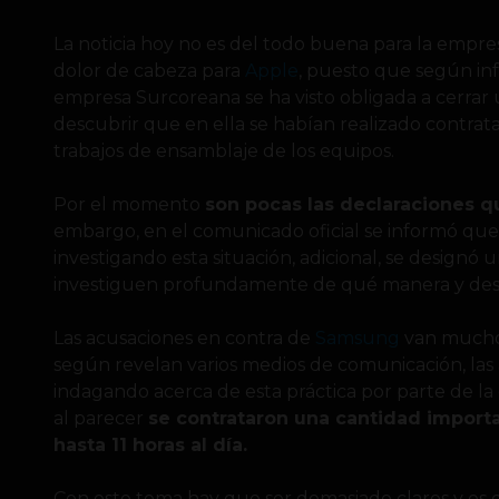
La noticia hoy no es del todo buena para la empre
dolor de cabeza para
Apple
, puesto que según i
empresa Surcoreana se ha visto obligada a cerrar 
descubrir que en ella se habían realizado contrata
trabajos de ensamblaje de los equipos.
Por el momento
son pocas las declaraciones
embargo, en el comunicado oficial se informó que 
investigando esta situación, adicional, se designó
investiguen profundamente de qué manera y desde
Las acusaciones en contra de
Samsung
van mucho 
según revelan varios medios de comunicación, las
indagando acerca de esta práctica por parte de la
al parecer
se contrataron una cantidad importa
hasta 11 horas al día.
Con este tema hay que ser demasiado claros y es 