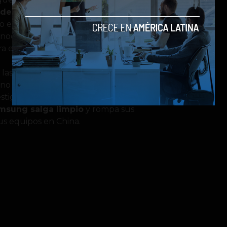
o de percances
, en China al parecer
sto en que repetidas ocasiones Apple
onocida fabrica
Foxconn
, puesto que
a el ensamblaje de iPhones.
as investigaciones, en este caso es de
no está vinculado directamente con
stigaciones si se comprueba la
sung salga limpio
y rompa sus
us equipos en China.