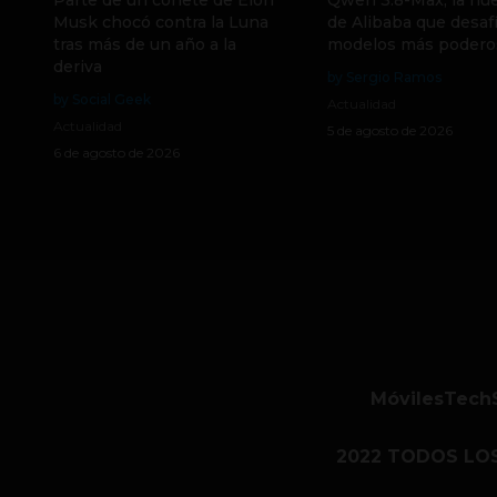
Parte de un cohete de Elon
Qwen 3.8-Max, la nue
Musk chocó contra la Luna
de Alibaba que desafí
tras más de un año a la
modelos más podero
deriva
by Sergio Ramos
by Social Geek
Actualidad
Actualidad
5 de agosto de 2026
6 de agosto de 2026
Móviles
Tech
2022 TODOS LO