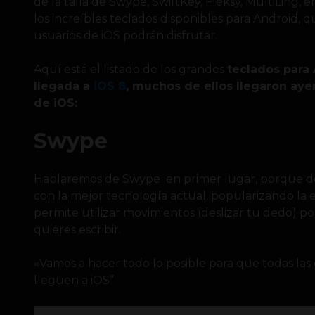
de la talla de Swype, SwiftKey, Fleksy, MultiLing, e
los increíbles teclados disponibles para Android, q
usuarios de iOS podrán disfrutar.
Aquí está el listado de los grandes
teclados para
llegada a
iOS 8
, muchos de ellos llegaron aye
de iOS:
Swype
Hablaremos de Swype en primer lugar, porque d
con la mejor tecnología actual, popularizando la e
permite utilizar movimientos (deslizar tu dedo) por
quieres escribir.
«Vamos a hacer todo lo posible para que todas las
lleguen a iOS”