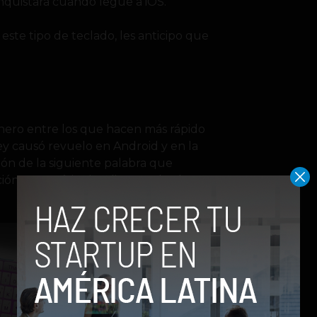
onquistará cuando legue a iOS.
te tipo de teclado, les anticipo que
nero entre los que hacen más rápido
tKey causó revuelo en Android y en la
ión de la siguiente palabra que
ción automática inteligente de alta