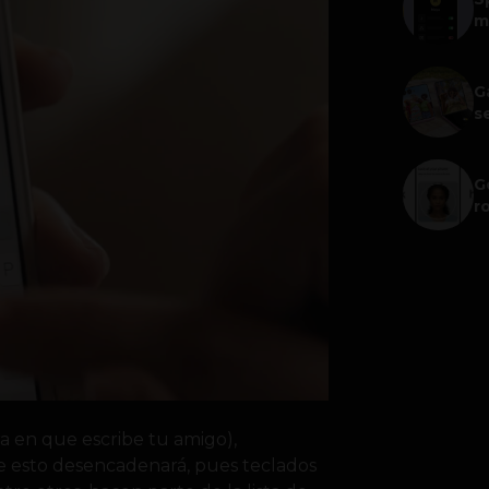
m
G
s
G
r
ra en que escribe tu amigo),
e esto desencadenará, pues teclados