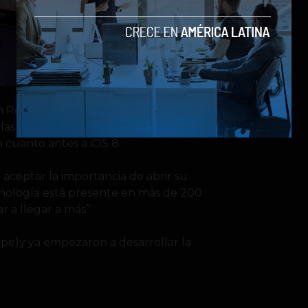
n Reynolds- están muy
las puertas a teclados de terceros; en
cuanto antes a iOS 8.
ceptar la importancia de abrir su
ecnología está presente en más de 200
r a llegar a más”
ype)y ya empezaron a desarrollar la