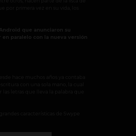
ntre otros, hacen parte de la lista de
ue por primera vez en su vida, los
 Android que anunciaron su
r en paralelo con la nueva versión
esde hace muchos años ya contaba
scritura con una sola mano, la cual
 las letras que lleva la palabra que
 grandes características de Swype