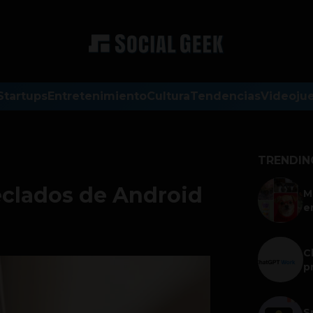
Startups
Entretenimiento
Cultura
Tendencias
Videoju
TRENDIN
teclados de Android
M
e
C
p
S