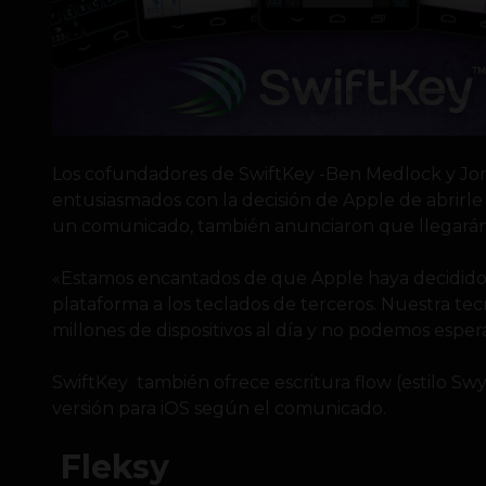
Los cofundadores de SwiftKey -Ben Medlock y Jo
entusiasmados con la decisión de Apple de abrirle 
un comunicado, también anunciaron que llegarán 
«Estamos encantados de que Apple haya decidido a
plataforma a los teclados de terceros. Nuestra t
millones de dispositivos al día y no podemos espera
SwiftKey también ofrece escritura flow (estilo Sw
versión para iOS según el comunicado.
Fleksy