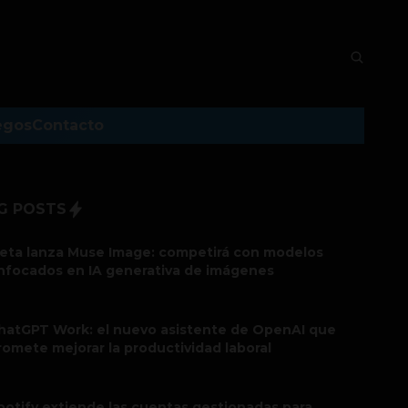
egos
Contacto
G POSTS
eta lanza Muse Image: competirá con modelos
nfocados en IA generativa de imágenes
hatGPT Work: el nuevo asistente de OpenAI que
romete mejorar la productividad laboral
potify extiende las cuentas gestionadas para