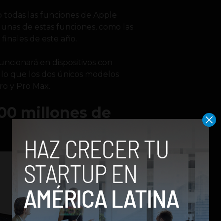
 todas las funciones de Apple
lgunas de estas funciones, como las
 finales de este año.
ncionará en dispositivos con
 lo que los dos únicos modelos
ro y Pro Max.
200 millones de