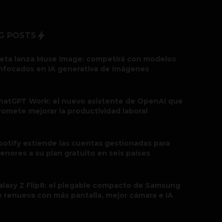
G POSTS
eta lanza Muse Image: competirá con modelos
nfocados en IA generativa de imágenes
hatGPT Work: el nuevo asistente de OpenAI que
romete mejorar la productividad laboral
potify extiende las cuentas gestionadas para
enores a su plan gratuito en seis países
alaxy Z Flip8: el plegable compacto de Samsung
e renueva con más pantalla, mejor cámara e IA