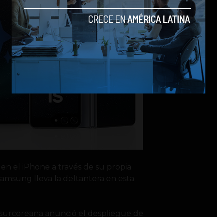
en el iPhone a través de su propia
amsung lleva la deltantera en esta
a surcoreana anunció el despliegue de