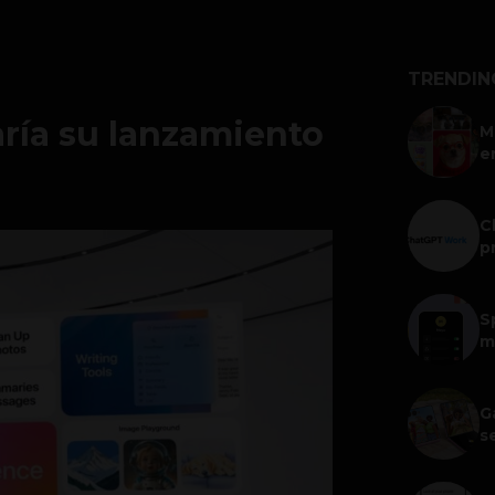
TRENDIN
aría su lanzamiento
M
e
C
p
S
m
G
s