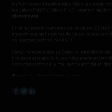
las funciones de inteligencia artificial a dispositiv
los Galaxy Fold 5 y Galaxy Flip 5, llegando rápida
dispositivos
.
En el reciente lanzamiento de los Galaxy Z Fold 6 y
anunció nuevas funciones de Galaxy AI que también
de la actualización One UI 6.1.1.
Samsung espera que su Galaxy AI esté disponible e
finales de este año, lo que sin duda será un reto di
democratización de la inteligencia artificial en disp
apple
Apple Intelligence
Galaxy AI
ios
samsung