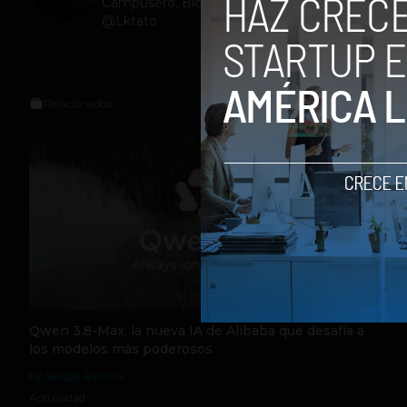
Campusero, Bloguero Sígueme en Twitter:
@Lktato
Relacionados
Qwen 3.8-Max, la nueva IA de Alibaba que desafía a
los modelos más poderosos
by Sergio Ramos
Actualidad