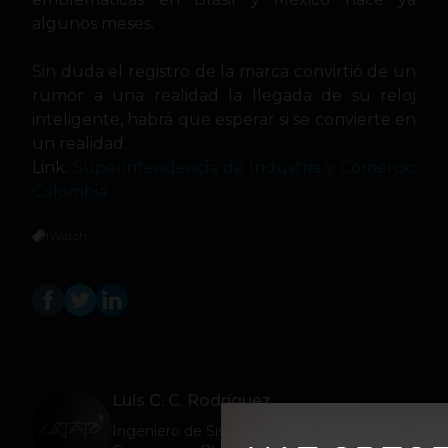
algunos meses.
Sin duda el registro de la marca convirtió de un
rumor a una realidad la llegada de su reloj
inteligente, habrá que esperar si se convierte en
un realidad.
Link:
Superintendencia de Industria y Comercio
Colombia
iWatch
Luis C. C. Rodríguez
Ingeniero de Sistemas, Escritor aficionado,