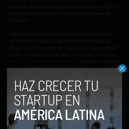
incluyendo pantallas enormes, monitores 3D sin
gafas y pantallas OLED con mejores tasas de
refresco.
Las experiencias inmersivas también se están
moviendo un poco más lentamente hacia el
desarrollo de juegos en realidad virtual gracias
a visores especiales de más recorrido como las
Meta Quest
,
PlayStationVR 2
, y otros productos
similares. Esto además ha dado paso a nuevas
empresas como Nerdytec que se están
enfocando en fabricar accesorios ergonómicos
para satisfacer la demanda de los gamers.
No es para menos que las empresas se estén
esforzando aún más para atraer al público
gamer. El mercado mundial de los videojuegos
está valorado en $245.900 millones de dólares