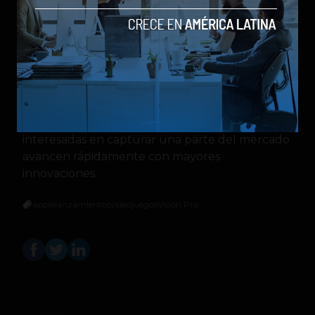
(según datos de 2022) y se prevé que su valor
aumente hasta los $682.000 millones
de
dólares en los próximos años, con una tasa de
crecimiento anual compuesto del 13,6% entre
2023 y 2030.
El notable crecimiento de la industria gaming
sin duda está haciendo que las empresas
interesadas en capturar una parte del mercado
avancen rápidamente con mayores
innovaciones.
apple
lanzamientos
videojuegos
Vision Pro