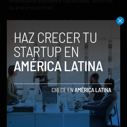
empresarios altamente capacitados , entre los
que se encuentran:
Marc Nager
, socio de Greater Colorado
Venture Fund, cofundador de Startup
Weekend, ex director ejecutivo de UP
Global y director de comunidad en
Techstars
Peter Adams
, director ejecutivo de
Rockies Venture Club, socio gerente de
Rockies Venture Fund y Pandemic Impact
Fund
Shea Gerhardt
, fundadora y directora
ejecutiva de Buderflys y PurdyLabs
Gary Gaessler
, Community Builder en
Nylas, cofundador de Cloud Elements